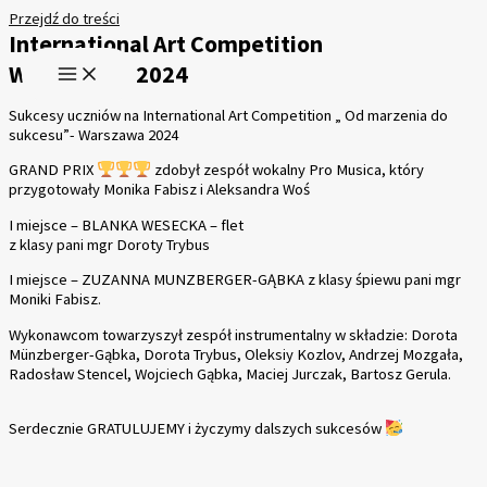
Przejdź do treści
International Art Competition
WARSZAWA 2024
Sukcesy uczniów na International Art Competition „ Od marzenia do
sukcesu”- Warszawa 2024
GRAND PRIX
zdobył zespół wokalny Pro Musica, który
przygotowały Monika Fabisz i Aleksandra Woś
I miejsce – BLANKA WESECKA – flet
z klasy pani mgr Doroty Trybus
I miejsce – ZUZANNA MUNZBERGER-GĄBKA z klasy śpiewu pani mgr
Moniki Fabisz.
Wykonawcom towarzyszył zespół instrumentalny w składzie: Dorota
Münzberger-Gąbka, Dorota Trybus, Oleksiy Kozlov, Andrzej Mozgała,
Radosław Stencel, Wojciech Gąbka, Maciej Jurczak, Bartosz Gerula.
Serdecznie GRATULUJEMY i życzymy dalszych sukcesów