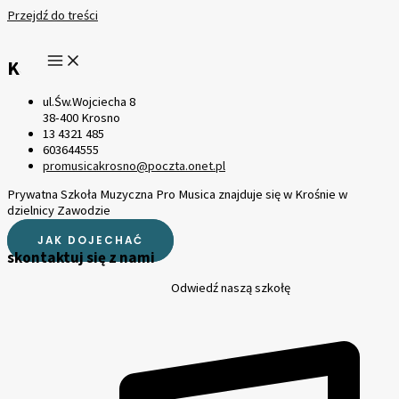
Przejdź do treści
KONTAKT
ul.Św.Wojciecha 8
38-400 Krosno
13 4321 485
603644555
promusicakrosno@poczta.onet.pl
Prywatna Szkoła Muzyczna Pro Musica znajduje się w Krośnie w
dzielnicy Zawodzie
JAK DOJECHAĆ
skontaktuj się z nami
Odwiedź naszą szkołę