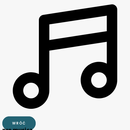
WRÓĆ
pro musica