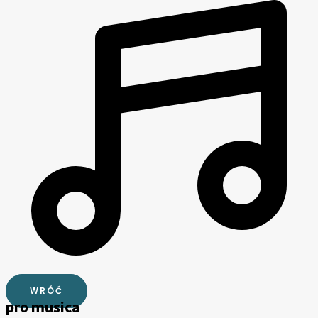
WRÓĆ
pro musica